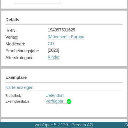
Details
194397501629
ISBN
:
[München] : Europa
Verlag
:
CD
Medienart
:
[2020]
Erscheinungsjahr
:
Kinder
Alterskategorie
:
Exemplare
Karte anzeigen
Uetendorf
Bibliothek
:
Verfügbar
Exemplarstatus
:
webOpac 5.2.120
Predata AG
-
Weitere Details