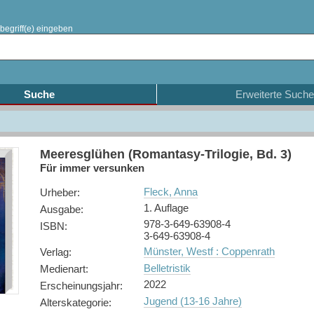
begriff(e) eingeben
Suche
Erweiterte Suche
Meeresglühen (Romantasy-Trilogie, Bd. 3)
Für immer versunken
Fleck, Anna
Urheber
:
1. Auflage
Ausgabe
:
978-3-649-63908-4
ISBN
:
3-649-63908-4
Münster, Westf : Coppenrath
Verlag
:
Belletristik
Medienart
:
2022
Erscheinungsjahr
:
Jugend (13-16 Jahre)
Alterskategorie
: