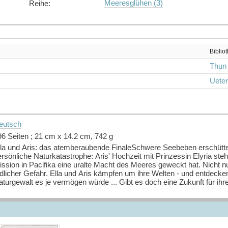
Meeresglühen (3)
Reihe
:
Biblio
Thun
Ueten
eutsch
96 Seiten ; 21 cm x 14.2 cm, 742 g
lla und Aris: das atemberaubende FinaleSchwere Seebeben erschütter
rsönliche Naturkatastrophe: Aris' Hochzeit mit Prinzessin Elyria steh
ssion in Pacifika eine uralte Macht des Meeres geweckt hat. Nicht nu
dlicher Gefahr. Ella und Aris kämpfen um ihre Welten - und entdecken
aturgewalt es je vermögen würde ... Gibt es doch eine Zukunft für ih