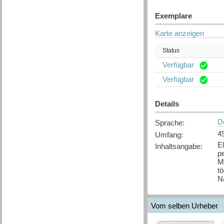
Exemplare
Karte anzeigen
Status
Verfügbar
Verfügbar
Details
D
Sprache
:
4
Umfang
:
E
Inhaltsangabe
:
pe
Mi
tö
N
Vom selben Urheber