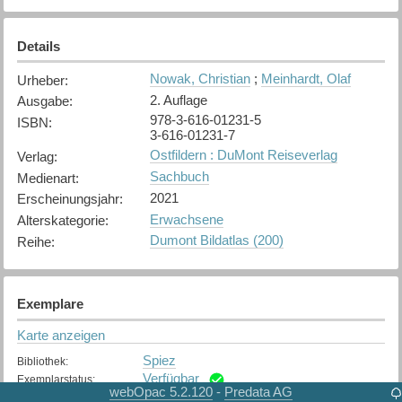
Details
Nowak, Christian
;
Meinhardt, Olaf
Urheber
:
2. Auflage
Ausgabe
:
978-3-616-01231-5
ISBN
:
3-616-01231-7
Ostfildern : DuMont Reiseverlag
Verlag
:
Sachbuch
Medienart
:
2021
Erscheinungsjahr
:
Erwachsene
Alterskategorie
:
Dumont Bildatlas (200)
Reihe
:
Exemplare
Karte anzeigen
Spiez
Bibliothek
:
Verfügbar
Exemplarstatus
:
webOpac 5.2.120
Predata AG
-