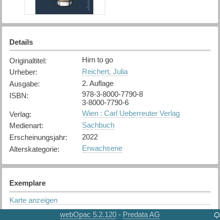
Details
Hirn to go
Originaltitel
:
Reichert, Julia
Urheber
:
2. Auflage
Ausgabe
:
978-3-8000-7790-8
ISBN
:
3-8000-7790-6
Wien : Carl Ueberreuter Verlag
Verlag
:
Sachbuch
Medienart
:
2022
Erscheinungsjahr
:
Erwachsene
Alterskategorie
:
Exemplare
Karte anzeigen
Spiez
webOpac 5.2.120
Predata AG
-
Bibliothek
: