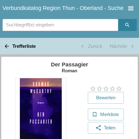
Verbundkatalog Region Thun - Oberland - Suche
Suchbegriff(e) eingeben
Trefferliste
Zurück
Nächste
Der Passagier
Roman
Bewerten
Merkliste
Teilen