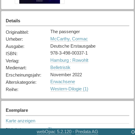
Details
The passenger
Originaltitel
:
McCarthy, Cormac
Urheber
:
Deutsche Erstausgabe
Ausgabe
:
978-3-498-00337-1
ISBN
:
Hamburg : Rowohlt
Verlag
:
Belletristik
Medienart
:
November 2022
Erscheinungsjahr
:
Erwachsene
Alterskategorie
:
Western-Dilogie (1)
Reihe
:
Exemplare
Karte anzeigen
Thun
Bibliothek
:
webOpac 5.2.120
Predata AG
-