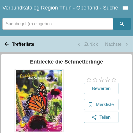
Verbundkatalog Region Thun - Oberland - Suche
Suchbegriff(e) eingeben
Trefferliste
Zurück
Nächste
Entdecke die Schmetterlinge
Bewerten
Merkliste
Teilen