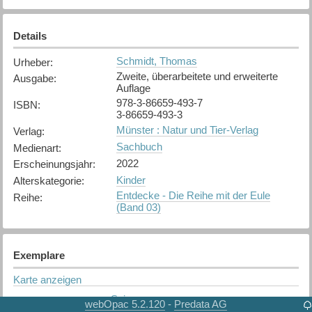
Details
Schmidt, Thomas
Urheber
:
Zweite, überarbeitete und erweiterte
Ausgabe
:
Auflage
978-3-86659-493-7
ISBN
:
3-86659-493-3
Münster : Natur und Tier-Verlag
Verlag
:
Sachbuch
Medienart
:
2022
Erscheinungsjahr
:
Kinder
Alterskategorie
:
Entdecke - Die Reihe mit der Eule
Reihe
:
(Band 03)
Exemplare
Karte anzeigen
Spiez
Bibliothek
:
webOpac 5.2.120
Predata AG
-