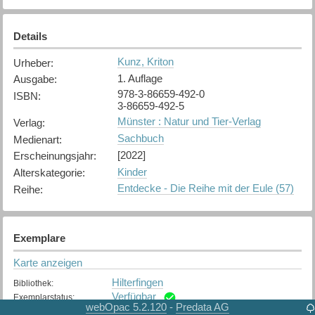
Details
Kunz, Kriton
Urheber
:
1. Auflage
Ausgabe
:
978-3-86659-492-0
ISBN
:
3-86659-492-5
Münster : Natur und Tier-Verlag
Verlag
:
Sachbuch
Medienart
:
[2022]
Erscheinungsjahr
:
Kinder
Alterskategorie
:
Entdecke - Die Reihe mit der Eule (57)
Reihe
:
Exemplare
Karte anzeigen
Hilterfingen
Bibliothek
:
Verfügbar
Exemplarstatus
:
webOpac 5.2.120
Predata AG
-