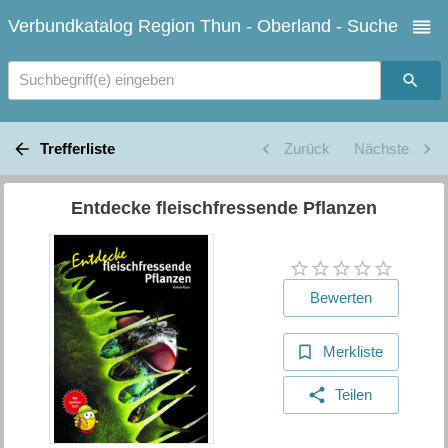
Verbundkatalog Region Thun - Oberland - Suche
Suchbegriff(e) eingeben
Trefferliste
Zurück
Nächste
Entdecke fleischfressende Pflanzen
Bewerten
Merkliste
Teilen