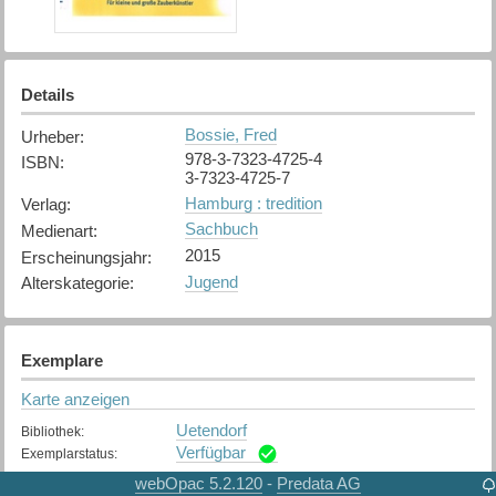
Details
Bossie, Fred
Urheber
:
978-3-7323-4725-4
ISBN
:
3-7323-4725-7
Hamburg : tredition
Verlag
:
Sachbuch
Medienart
:
2015
Erscheinungsjahr
:
Jugend
Alterskategorie
:
Exemplare
Karte anzeigen
Uetendorf
Bibliothek
:
Verfügbar
Exemplarstatus
:
webOpac 5.2.120
Predata AG
-