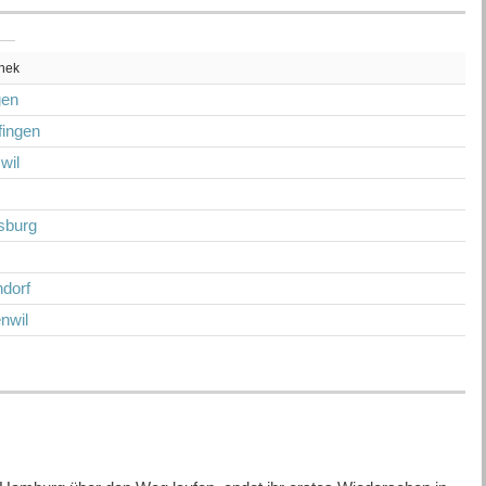
thek
gen
rfingen
wil
z
isburg
dorf
nwil