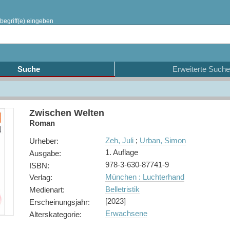
begriff(e) eingeben
Suche
Erweiterte Suche
Zwischen Welten
Roman
Zeh, Juli
;
Urban, Simon
Urheber
:
1. Auflage
Ausgabe
:
978-3-630-87741-9
ISBN
:
München : Luchterhand
Verlag
:
Belletristik
Medienart
:
[2023]
Erscheinungsjahr
:
Erwachsene
Alterskategorie
: