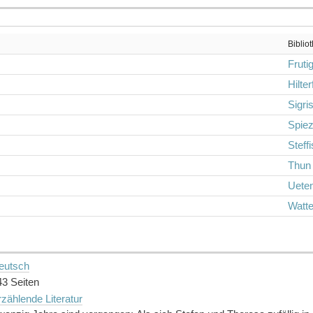
Biblio
Fruti
Hilte
Sigris
Spie
Steff
Thun
Ueten
Watte
eutsch
43 Seiten
zählende Literatur