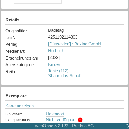
Details
Badetag
Originaltitel
:
4251192114303
ISBN
:
[Düsseldorf] : Boxine GmbH
Verlag
:
Hörbuch
Medienart
:
[2023]
Erscheinungsjahr
:
Kinder
Alterskategorie
:
Tonie (112)
Reihe
:
Shaun das Schaf
Exemplare
Karte anzeigen
Uetendorf
Bibliothek
:
Nicht verfügbar
Exemplarstatus
:
webOpac 5.2.122
Predata AG
-