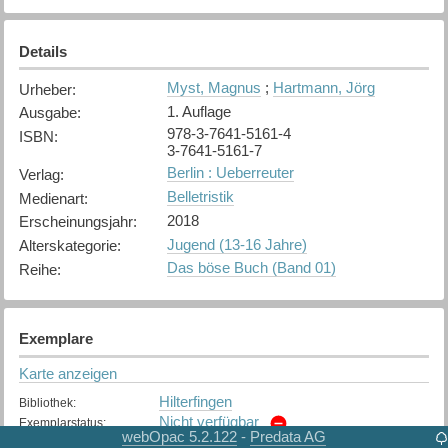
Details
Myst, Magnus
;
Hartmann, Jörg
Urheber
:
1. Auflage
Ausgabe
:
978-3-7641-5161-4
ISBN
:
3-7641-5161-7
Berlin : Ueberreuter
Verlag
:
Belletristik
Medienart
:
2018
Erscheinungsjahr
:
Jugend (13-16 Jahre)
Alterskategorie
:
Das böse Buch (Band 01)
Reihe
:
Exemplare
Karte anzeigen
Hilterfingen
Bibliothek
:
Nicht verfügbar
Exemplarstatus
:
webOpac 5.2.122
Predata AG
-