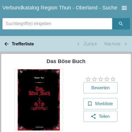
Verbundkatalog Region Thun - Oberland - Suche
Suchbegriff(e) eingeben
Trefferliste
Zurück
Nächste
Das Böse Buch
Bewerten
Merkliste
Teilen