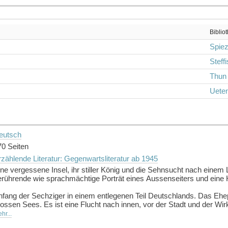
Biblio
Spie
Steff
Thun
Ueten
eutsch
70 Seiten
zählende Literatur: Gegenwartsliteratur ab 1945
ine vergessene Insel, ihr stiller König und die Sehnsucht nach einem
erührende wie sprachmächtige Porträt eines Aussenseiters und eine
nfang der Sechziger in einem entlegenen Teil Deutschlands. Das Ehep
ossen Sees. Es ist eine Flucht nach innen, vor der Stadt und der Wirkl
uhause findet. Und noch so viel mehr. Denn mit der Zeit scheint der
hr...
aub, dem Moos und dem Gestein zu verwachsen. Hans wird zum König