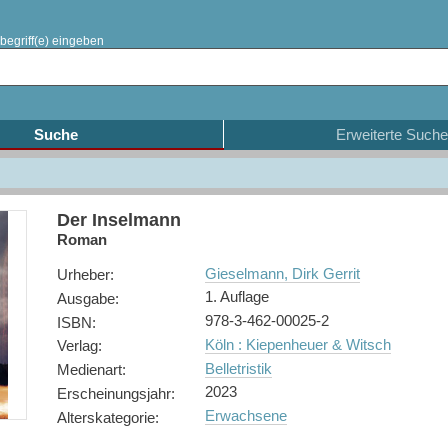
begriff(e) eingeben
Suche
Erweiterte Suche
Der Inselmann
Roman
Gieselmann, Dirk Gerrit
Urheber
:
1. Auflage
Ausgabe
:
978-3-462-00025-2
ISBN
:
Köln : Kiepenheuer & Witsch
Verlag
:
Belletristik
Medienart
:
2023
Erscheinungsjahr
:
Erwachsene
Alterskategorie
: