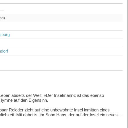
thek
z
isburg
dorf
 Leben abseits der Welt. »Der Inselmann« ist das ebenso
 Hymne auf den Eigensinn.
aar Roleder zieht auf eine unbewohnte Insel inmitten eines
ichkeit. Mit dabei ist ihr Sohn Hans, der auf der Insel ein neues
 schüchterne Junge geradezu mit der Insel, den Bäumen, dem
 der Insel. Bis, mit dem Bescheid der Schulbehörde, die