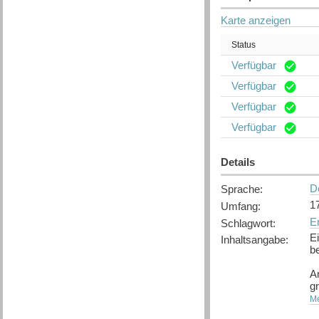
Karte anzeigen
Status
Verfügbar
Verfügbar
Verfügbar
Verfügbar
Details
D
Sprache
:
1
Umfang
:
Er
Schlagwort
:
E
Inhaltsangabe
:
b
A
gr
Z
Me
L