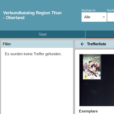
Suchen in
Such
Verbundkatalog Region Thun
Alle
- Oberland
Start
Trefferliste
Filter
Es wurden keine Treffer gefunden.
Exemplare