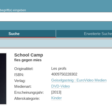
begriff(e) eingeben
Suche
Erweiterte Suche
School Camp
fies gegen mies
Les profs
Originaltitel
:
4009750228302
ISBN
:
Geiselgasteig : EuroVideo Medien
Verlag
:
DVD-Video
Medienart
:
[2013]
Erscheinungsjahr
:
Kinder
Alterskategorie
: