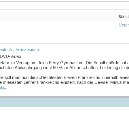
Biblio
Ueten
eutsch
;
Französisch
 DVD-Video
efahr im Verzug am Jules Ferry Gymnasium: Die Schulbehörde hat an
chsten Abiturjahrgang nicht 50 % ihr Abitur schaffen. Leider lag die 
ie soll man nun die schlechtesten Eleven Frankreichs innerhalb ei
e miesesten Lehrer Frankreichs einstellt, nach der Devise "Minus ma
hr...
och der verzweifelte Plan droht gleich in den ersten Tagen zu scheit
ädagogen, die das ganze Spektrum von entnervt bis dusselig abdecke
amit die wahnwitzige Rechnung am Ende doch noch aufgeht.
uelle: Buchhaus.ch, bearbeitet mit ChatGPT
]