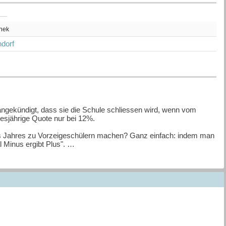
thek
dorf
gekündigt, dass sie die Schule schliessen wird, wenn vom
diesjährige Quote nur bei 12%.
nes Jahres zu Vorzeigeschülern machen? Ganz einfach: indem man
l Minus ergibt Plus".
ern. Denn die Chemie zwischen faul-renitenten Schülern und
n, stimmt überhaupt nicht. Da muss dringend ein Wunder her,