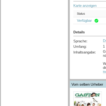
Karte anzeigen
Status
Verfügbar
Details
D
Sprache
:
1
Umfang
:
G
Inhaltsangabe
:
nä
W
di
Me
D
P
d
Vom selben Urheber
[
Q