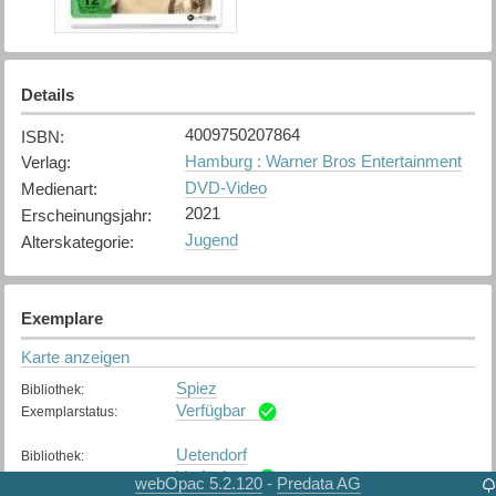
Details
4009750207864
ISBN
:
Hamburg : Warner Bros Entertainment
Verlag
:
DVD-Video
Medienart
:
2021
Erscheinungsjahr
:
Jugend
Alterskategorie
:
Exemplare
Karte anzeigen
Spiez
Bibliothek
:
Verfügbar
Exemplarstatus
:
Uetendorf
Bibliothek
:
Verfügbar
Exemplarstatus
:
webOpac 5.2.120
Predata AG
-