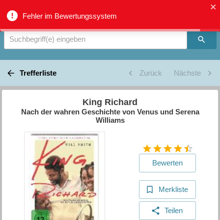
Verbundkatalog Region Thun - Oberland - Suche
Fehler im Bewertungssystem
Suchbegriff(e) eingeben
Trefferliste
Zurück
Nächste
King Richard
Nach der wahren Geschichte von Venus und Serena
Williams
Bewerten
Merkliste
Teilen