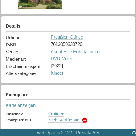
Details
Preußler, Otfried
Urheber
:
7613059330726
ISBN
:
Ascot Elite Entertainment
Verlag
:
DVD-Video
Medienart
:
[2022]
Erscheinungsjahr
:
Kinder
Alterskategorie
:
Exemplare
Karte anzeigen
Frutigen
Bibliothek
:
Nicht verfügbar
Exemplarstatus
:
Hilterfingen
webOpac 5.2.122
Predata AG
-
Bibliothek
: