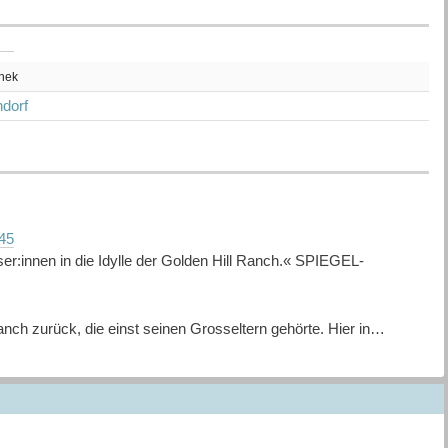
thek
dorf
945
er:innen in die Idylle der Golden Hill Ranch.« SPIEGEL-
nch zurück, die einst seinen Grosseltern gehörte. Hier in
ferdetherapiestätte aufbauen. Doch seine Pläne stossen bei der
ist zunächst nicht erfreut, ihn wiederzusehen. Dennoch
ur nicht dieses altbekannte Kribbeln wäre, das mit jeder