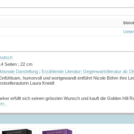
Biblio
Ueten
eutsch
14 Seiten ; 22 cm
ktionale Darstellung
;
Erzählende Literatur: Gegenwartsliteratur ab 1
Einfühlsam, humorvoll und wortgewandt entführt Nicole Böhm ihre Les
stsellerautorin Laura Kneidl
rker erfüllt sich seinen grössten Wunsch und kauft die Golden Hill Ra
ontana, im verschlafenen Städtchen Boulder Creek, möchte er eine P
hr...
orfgemeinschaft auf Widerstand. Und auch Parkers Jugendliebe Clay 
tschliesst sie sich, Parker und seine Idee zu unterstützen. Wenn da n
gegnung stärker wird ...
Quelle: Buchhaus.ch]