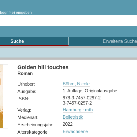
begriff(e) eingeben
Suche
Erweiterte Suche
Golden hill touches
Roman
Böhm, Nicole
Urheber
:
1. Auflage, Originalausgabe
Ausgabe
:
978-3-7457-0297-2
ISBN
:
3-7457-0297-2
Hamburg : mtb
Verlag
:
Belletristik
Medienart
:
2022
Erscheinungsjahr
:
Erwachsene
Alterskategorie
: