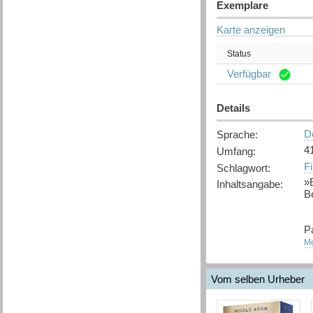
Exemplare
Karte anzeigen
Status
Verfügbar
Details
D
Sprache
:
4
Umfang
:
Fi
Schlagwort
:
»
Inhaltsangabe
:
Be
Pa
M
Me
D
en
Be
Vom selben Urheber
[