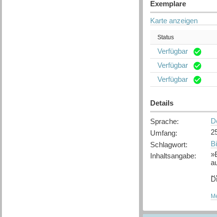
Exemplare
Karte anzeigen
Status
Verfügbar
Verfügbar
Verfügbar
Details
D
Sprache
:
2
Umfang
:
B
Schlagwort
:
»
Inhaltsangabe
:
a
Di
Ja
Me
F
ve