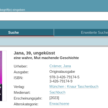
begriff(e) eingeben
Suche
Erweiterte Suche
Jana, 39, ungeküsst
eine wahre, Mut machende Geschichte
Crämer, Jana
Urheber
:
Originalausgabe
Ausgabe
:
978-3-426-79174-5
ISBN
:
3-426-79174-9
München : Knaur Taschenbuch
Verlag
:
Sachbuch
Medienart
:
[2023]
Erscheinungsjahr
:
Erwachsene
Alterskategorie
: