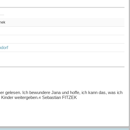
thek
z
dorf
her gelesen. Ich bewundere Jana und hoffe, ich kann das, was ich
Kinder weitergeben.« Sebastian FITZEK
ich erfolgreich. Etwas aber unterscheidet sie von den meisten
üsst. Noch nicht einmal Händchen gehalten. Und obwohl sich zu
Jahren nicht an ihm zerbrochen.