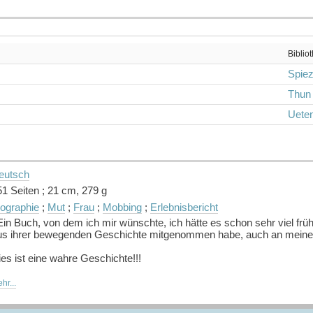
Biblio
Spie
Thun
Ueten
eutsch
51 Seiten ; 21 cm, 279 g
iographie
;
Mut
;
Frau
;
Mobbing
;
Erlebnisbericht
Ein Buch, von dem ich mir wünschte, ich hätte es schon sehr viel frü
us ihrer bewegenden Geschichte mitgenommen habe, auch an meine 
es ist eine wahre Geschichte!!!
na Crämer ist 39 Jahre alt. Smart sympathisch, humorvoll und berufl
hr...
rauen ihres Alters: Jana hat noch nie in ihrem Leben einen Mann gek
rlieben ihr grosser, unerfüllter Traum ist, ist sie dennoch in all den 