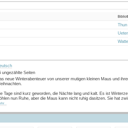
Biblio
Thun
Ueten
Watte
eutsch
6 ungezählte Seiten
as neue Winterabenteuer von unserer mutigen kleinen Maus und ihrem
eihnachten.
e Tage sind kurz geworden, die Nächte lang und kalt. Es ist Winterzeit
öhlen nun Ruhe, aber die Maus kann nicht ruhig dasitzen. Sie hat z
tzt kann sie an nichts anderes mehr denken. Sie will dorthin, auf die
hr...
as Eichhorn schraubt Kufen an den Karren und ihre Reise beginnt. Dab
und. Ob sie am Ende wieder gut in ihrem Waldzuhause ankommen und
 Eine Geschichte über Freundschaft, Fernweh, Freiheit und Freundlich