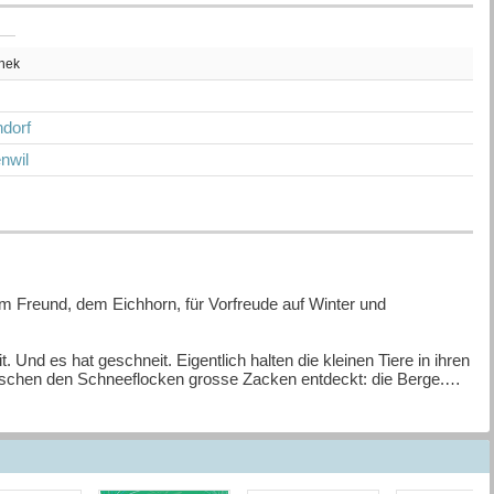
thek
dorf
nwil
 Freund, dem Eichhorn, für Vorfreude auf Winter und
. Und es hat geschneit. Eigentlich halten die kleinen Tiere in ihren
wischen den Schneeflocken grosse Zacken entdeckt: die Berge.
 Gipfel steigen und die Welt von oben sehen.
ei treffen sie auf die freundlichen Maulwürfe und einen einsamen
 sogar ein Zuhause für den Schlittenhund finden?
keit