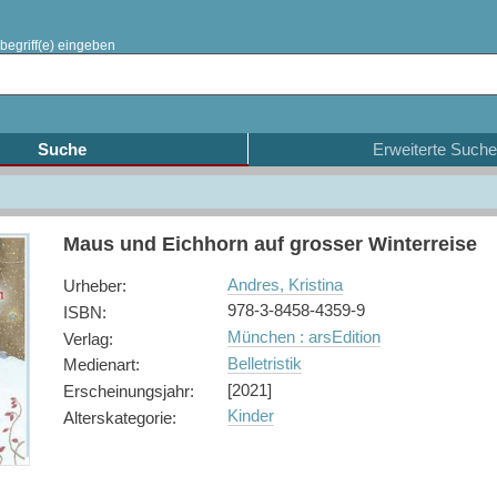
begriff(e) eingeben
Suche
Erweiterte Suche
Maus und Eichhorn auf grosser Winterreise
Andres, Kristina
Urheber
:
978-3-8458-4359-9
ISBN
:
München : arsEdition
Verlag
:
Belletristik
Medienart
:
[2021]
Erscheinungsjahr
:
Kinder
Alterskategorie
: