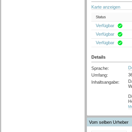
Karte anzeigen
Status
Verfügbar
Verfügbar
Verfügbar
Details
D
Sprache
:
3
Umfang
:
D
Inhaltsangabe
:
W
Di
H
Je
Me
D
H
Vom selben Urheber
-