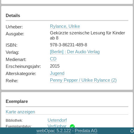
Details
Rylance, Ulrike
Urheber
:
Gekürzte szenische Lesung für Kinder
Ausgabe
:
ab 8
978-3-86231-489-8
ISBN
:
[Berlin] : Der Audio Verlag
Verlag
:
CD
Medienart
:
2015
Erscheinungsjahr
:
Jugend
Alterskategorie
:
Penny Pepper / Ulrike Rylance (2)
Reihe
:
Exemplare
Karte anzeigen
Uetendorf
Bibliothek
:
Verfügbar
Exemplarstatus
:
webOpac 5.2.122
Predata AG
-