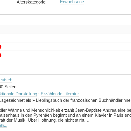
Erwachsene
Alterskategorie
:
eutsch
00 Seiten
ktionale Darstellung
;
Erzählende Literatur
usgezeichnet als » Lieblingsbuch der französischen Buchhändlerinne
oller Wärme und Menschlichkeit erzählt Jean-Baptiste Andrea eine be
aisenhaus in den Pyrenäen beginnt und an einem Klavier in Paris end
aft der Musik. Über Hoffnung, die nicht stirbt.
hr...
s sucht ein alter Mann wie er dort? Auf Bahnhöfen, am Flughafen? Und 