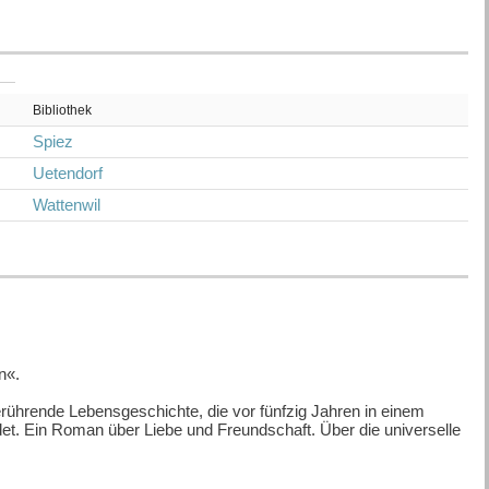
Bibliothek
Spiez
Uetendorf
Wattenwil
n«.
rührende Lebensgeschichte, die vor fünfzig Jahren in einem
et. Ein Roman über Liebe und Freundschaft. Über die universelle
spielt dort Klavier? Seine flinken Finger gleiten virtuos über die