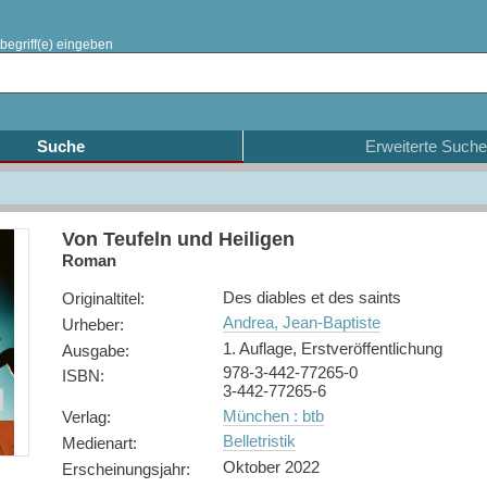
begriff(e) eingeben
Suche
Erweiterte Suche
Von Teufeln und Heiligen
Roman
Des diables et des saints
Originaltitel
:
Andrea, Jean-Baptiste
Urheber
:
1. Auflage, Erstveröffentlichung
Ausgabe
:
978-3-442-77265-0
ISBN
:
3-442-77265-6
München : btb
Verlag
:
Belletristik
Medienart
:
Oktober 2022
Erscheinungsjahr
: