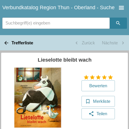
Verbundkatalog Region Thun - Oberland - Suche
Suchbegriff(e) eingeben
Trefferliste
Zurück
Nächste
Lieselotte bleibt wach
Bewerten
Merkliste
Teilen