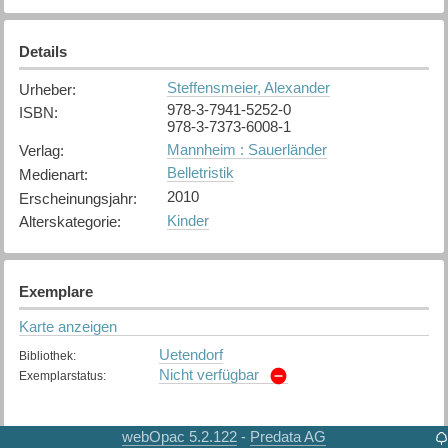
Details
Steffensmeier, Alexander
Urheber
:
978-3-7941-5252-0
ISBN
:
978-3-7373-6008-1
Mannheim : Sauerländer
Verlag
:
Belletristik
Medienart
:
2010
Erscheinungsjahr
:
Kinder
Alterskategorie
:
Exemplare
Karte anzeigen
Uetendorf
Bibliothek
:
Nicht verfügbar
Exemplarstatus
:
webOpac 5.2.122
Predata AG
-