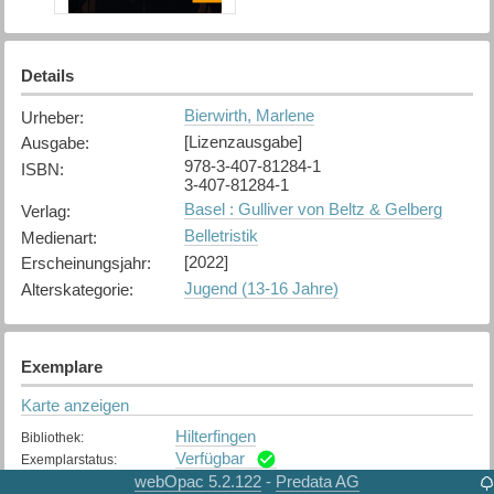
Details
Bierwirth, Marlene
Urheber
:
[Lizenzausgabe]
Ausgabe
:
978-3-407-81284-1
ISBN
:
3-407-81284-1
Basel : Gulliver von Beltz & Gelberg
Verlag
:
Belletristik
Medienart
:
[2022]
Erscheinungsjahr
:
Jugend (13-16 Jahre)
Alterskategorie
:
Exemplare
Karte anzeigen
Hilterfingen
Bibliothek
:
Verfügbar
Exemplarstatus
:
webOpac 5.2.122
Predata AG
-