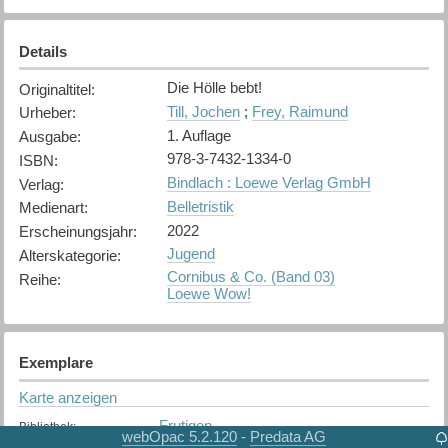
Details
Die Hölle bebt!
Originaltitel
:
Till, Jochen
;
Frey, Raimund
Urheber
:
1. Auflage
Ausgabe
:
978-3-7432-1334-0
ISBN
:
Bindlach : Loewe Verlag GmbH
Verlag
:
Belletristik
Medienart
:
2022
Erscheinungsjahr
:
Jugend
Alterskategorie
:
Cornibus & Co. (Band 03)
Reihe
:
Loewe Wow!
Exemplare
Karte anzeigen
Frutigen
Bibliothek
:
webOpac 5.2.120
Predata AG
-
Verfügbar
Exemplarstatus
: