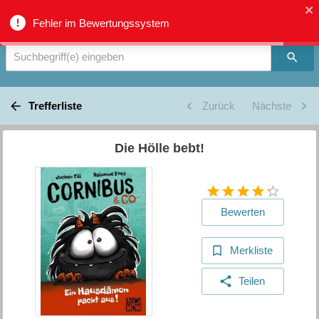
Verbundkatalog Region Thun - Oberland - Suche
Fehler im Bewertungssystem
Suchbegriff(e) eingeben
Trefferliste
Zurück
Nächste
Die Hölle bebt!
Bewerten
Merkliste
Teilen