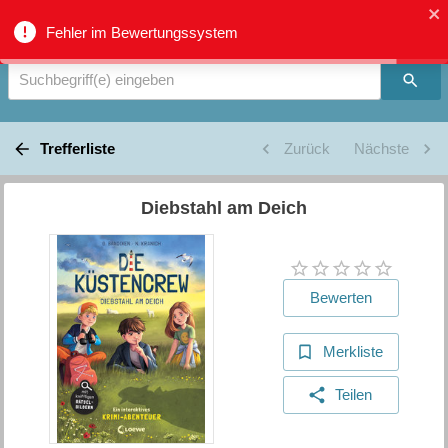
Verbundkatalog Region Thun - Oberland - Suche
Fehler im Bewertungssystem
Suchbegriff(e) eingeben
Trefferliste
Zurück
Nächste
Diebstahl am Deich
Bewerten
Merkliste
Teilen