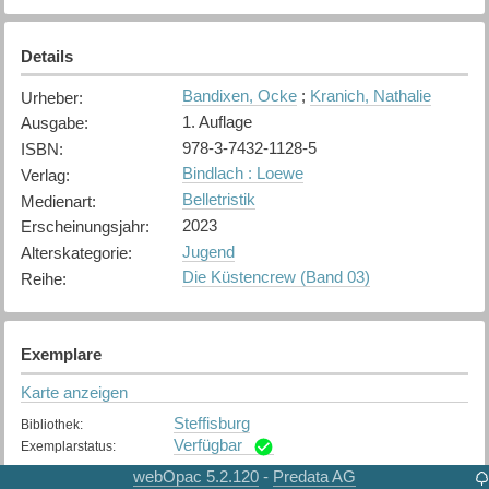
Details
Bandixen, Ocke
;
Kranich, Nathalie
Urheber
:
1. Auflage
Ausgabe
:
978-3-7432-1128-5
ISBN
:
Bindlach : Loewe
Verlag
:
Belletristik
Medienart
:
2023
Erscheinungsjahr
:
Jugend
Alterskategorie
:
Die Küstencrew (Band 03)
Reihe
:
Exemplare
Karte anzeigen
Steffisburg
Bibliothek
:
Verfügbar
Exemplarstatus
:
webOpac 5.2.120
Predata AG
-
Thun