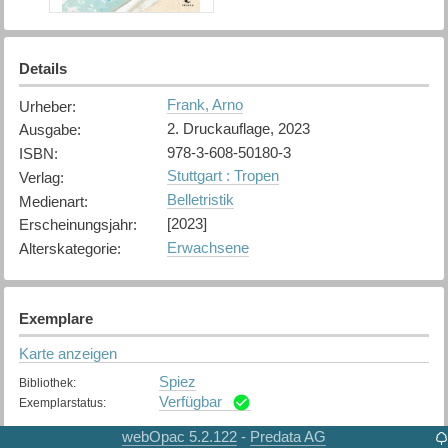
Details
Frank, Arno
Urheber
:
2. Druckauflage, 2023
Ausgabe
:
978-3-608-50180-3
ISBN
:
Stuttgart : Tropen
Verlag
:
Belletristik
Medienart
:
[2023]
Erscheinungsjahr
:
Erwachsene
Alterskategorie
:
Exemplare
Karte anzeigen
Spiez
Bibliothek
:
Verfügbar
Exemplarstatus
:
webOpac 5.2.122
Predata AG
-
Thun
Bibliothek
: