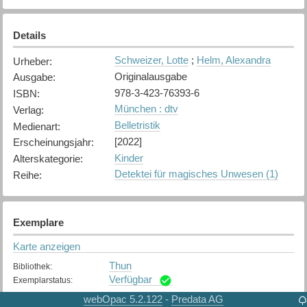
Details
Schweizer, Lotte
;
Helm, Alexandra
Urheber
:
Originalausgabe
Ausgabe
:
978-3-423-76393-6
ISBN
:
München : dtv
Verlag
:
Belletristik
Medienart
:
[2022]
Erscheinungsjahr
:
Kinder
Alterskategorie
:
Detektei für magisches Unwesen (1)
Reihe
:
Exemplare
Karte anzeigen
Thun
Bibliothek
:
Verfügbar
Exemplarstatus
:
webOpac 5.2.122
Predata AG
-
Uetendorf