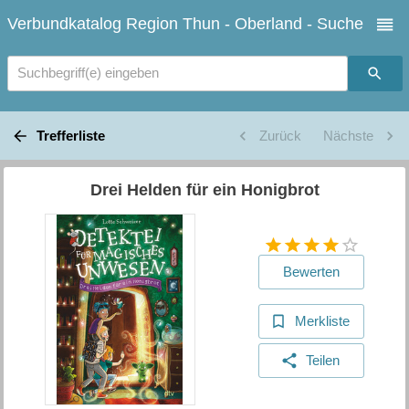
Verbundkatalog Region Thun - Oberland - Suche
Suchbegriff(e) eingeben
Trefferliste
Zurück
Nächste
Drei Helden für ein Honigbrot
Bewerten
Merkliste
Teilen