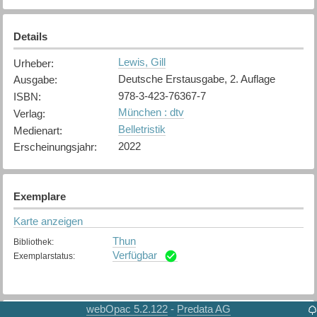
Details
Lewis, Gill
Urheber
:
Deutsche Erstausgabe, 2. Auflage
Ausgabe
:
978-3-423-76367-7
ISBN
:
München : dtv
Verlag
:
Belletristik
Medienart
:
2022
Erscheinungsjahr
:
Exemplare
Karte anzeigen
Thun
Bibliothek
:
Verfügbar
Exemplarstatus
:
webOpac 5.2.122
Predata AG
-