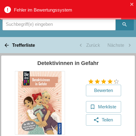
Verbundkatalog Region Thun - Oberland - Suche
Fehler im Bewertungssystem
Suchbegriff(e) eingeben
Trefferliste
Zurück
Nächste
Detektivinnen in Gefahr
Bewerten
Merkliste
Teilen