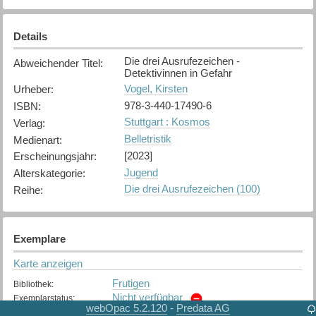
Details
Die drei Ausrufezeichen -
Abweichender Titel
:
Detektivinnen in Gefahr
Vogel, Kirsten
Urheber
:
978-3-440-17490-6
ISBN
:
Stuttgart : Kosmos
Verlag
:
Belletristik
Medienart
:
[2023]
Erscheinungsjahr
:
Jugend
Alterskategorie
:
Die drei Ausrufezeichen (100)
Reihe
:
Exemplare
Karte anzeigen
Frutigen
Bibliothek
:
Nicht verfügbar
Exemplarstatus
:
webOpac 5.2.120
Predata AG
-