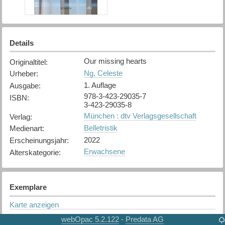
Details
Our missing hearts
Originaltitel
:
Ng, Celeste
Urheber
:
1. Auflage
Ausgabe
:
978-3-423-29035-7
ISBN
:
3-423-29035-8
München : dtv Verlagsgesellschaft
Verlag
:
Belletristik
Medienart
:
2022
Erscheinungsjahr
:
Erwachsene
Alterskategorie
:
Exemplare
Karte anzeigen
Frutigen
webOpac 5.2.122
Predata AG
-
Bibliothek
: