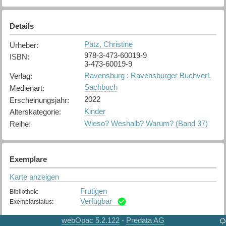
Details
Pätz, Christine
Urheber
:
978-3-473-60019-9
ISBN
:
3-473-60019-9
Ravensburg : Ravensburger Buchverl.
Verlag
:
Sachbuch
Medienart
:
2022
Erscheinungsjahr
:
Kinder
Alterskategorie
:
Wieso? Weshalb? Warum? (Band 37)
Reihe
:
Exemplare
Karte anzeigen
Frutigen
Bibliothek
:
Verfügbar
Exemplarstatus
:
webOpac 5.2.122
Predata AG
-
Thun
Bibliothek
: