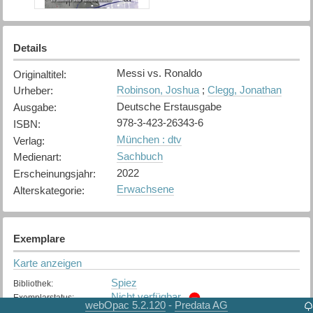
Details
Messi vs. Ronaldo
Originaltitel
:
Robinson, Joshua
;
Clegg, Jonathan
Urheber
:
Deutsche Erstausgabe
Ausgabe
:
978-3-423-26343-6
ISBN
:
München : dtv
Verlag
:
Sachbuch
Medienart
:
2022
Erscheinungsjahr
:
Erwachsene
Alterskategorie
:
Exemplare
Karte anzeigen
Spiez
Bibliothek
:
Nicht verfügbar
Exemplarstatus
:
webOpac 5.2.120
Predata AG
-