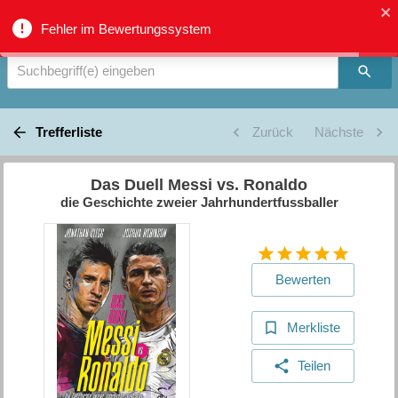
Verbundkatalog Region Thun - Oberland - Suche
Fehler im Bewertungssystem
Suchbegriff(e) eingeben
Trefferliste
Zurück
Nächste
Das Duell Messi vs. Ronaldo
die Geschichte zweier Jahrhundertfussballer
Bewerten
Merkliste
Teilen