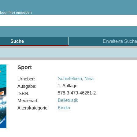
begriff(e) eingeben
Suche
Erweiterte Suche
Sport
Schiefelbein, Nina
Urheber
:
1. Auflage
Ausgabe
:
978-3-473-46261-2
ISBN
:
Belletristik
Medienart
:
Kinder
Alterskategorie
: