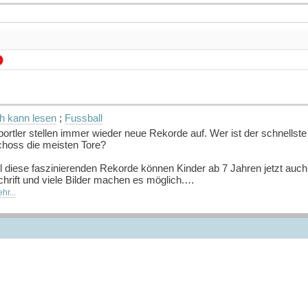
ch kann lesen
;
Fussball
portler stellen immer wieder neue Rekorde auf. Wer ist der schnell
choss die meisten Tore?
ll diese faszinierenden Rekorde können Kinder ab 7 Jahren jetzt auc
hrift und viele Bilder machen es möglich.
hr...
uelle: Buchhaus.ch, bearbeitet mit ChatGPT
]