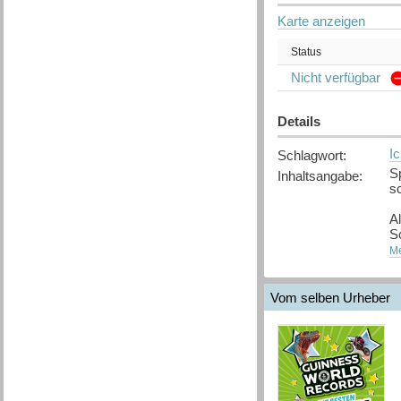
Karte anzeigen
Status
Nicht verfügbar
Details
I
Schlagwort
:
S
Inhaltsangabe
:
s
A
Sc
[
Me
Q
Vom selben Urheber