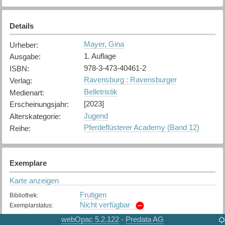
Details
Mayer, Gina
Urheber
:
1. Auflage
Ausgabe
:
978-3-473-40461-2
ISBN
:
Ravensburg : Ravensburger
Verlag
:
Belletristik
Medienart
:
[2023]
Erscheinungsjahr
:
Jugend
Alterskategorie
:
Pferdeflüsterer Academy (Band 12)
Reihe
:
Exemplare
Karte anzeigen
Frutigen
Bibliothek
:
Nicht verfügbar
Exemplarstatus
:
webOpac 5.2.122
Predata AG
-
Spiez