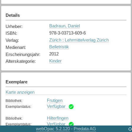
Details
Badraun, Daniel
Urheber
:
978-3-03713-609-6
ISBN
:
Zürich : Lehrmittelverlag Zürich
Verlag
:
Belletristik
Medienart
:
2012
Erscheinungsjahr
:
Kinder
Alterskategorie
:
Exemplare
Karte anzeigen
Frutigen
Bibliothek
:
Verfügbar
Exemplarstatus
:
Hilterfingen
Bibliothek
:
Verfügbar
Exemplarstatus
:
webOpac 5.2.120
Predata AG
-