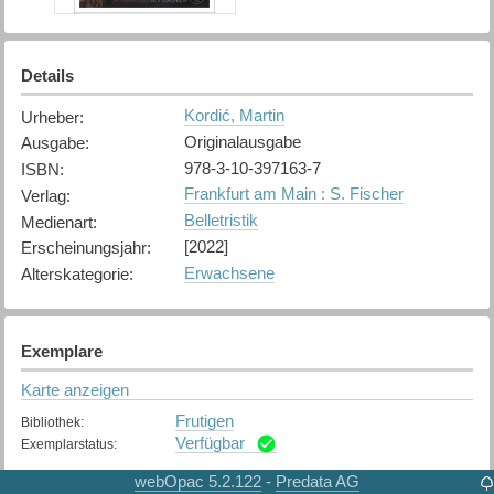
Details
Kordić, Martin
Urheber
:
Originalausgabe
Ausgabe
:
978-3-10-397163-7
ISBN
:
Frankfurt am Main : S. Fischer
Verlag
:
Belletristik
Medienart
:
[2022]
Erscheinungsjahr
:
Erwachsene
Alterskategorie
:
Exemplare
Karte anzeigen
Frutigen
Bibliothek
:
Verfügbar
Exemplarstatus
:
webOpac 5.2.122
Predata AG
-
Hilterfingen
Bibliothek
: