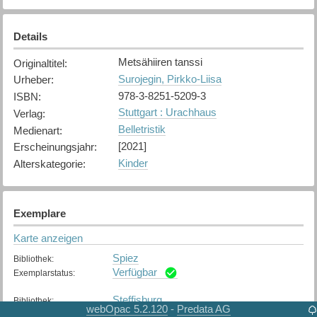
Details
Metsähiiren tanssi
Originaltitel
:
Surojegin, Pirkko-Liisa
Urheber
:
978-3-8251-5209-3
ISBN
:
Stuttgart : Urachhaus
Verlag
:
Belletristik
Medienart
:
[2021]
Erscheinungsjahr
:
Kinder
Alterskategorie
:
Exemplare
Karte anzeigen
Spiez
Bibliothek
:
Verfügbar
Exemplarstatus
:
Steffisburg
Bibliothek
:
webOpac 5.2.120
Predata AG
-
Nicht verfügbar
Exemplarstatus
: