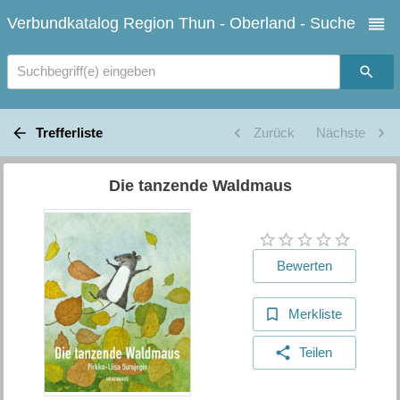
Verbundkatalog Region Thun - Oberland - Suche
Suchbegriff(e) eingeben
Trefferliste
Zurück
Nächste
Die tanzende Waldmaus
Bewerten
Merkliste
Teilen