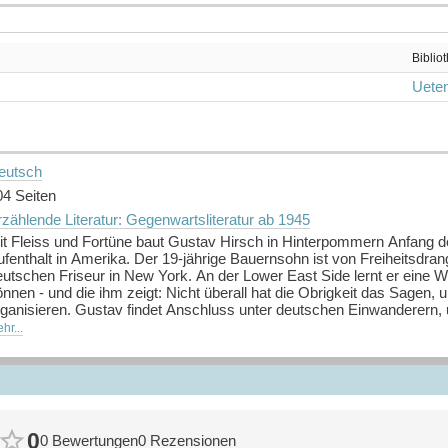
Biblio
Ueten
eutsch
04 Seiten
zählende Literatur: Gegenwartsliteratur ab 1945
it Fleiss und Fortüne baut Gustav Hirsch in Hinterpommern Anfang d
fenthalt in Amerika. Der 19-jährige Bauernsohn ist von Freiheitsdrang
utschen Friseur in New York. An der Lower East Side lernt er eine Welt
önnen - und die ihm zeigt: Nicht überall hat die Obrigkeit das Sagen
ganisieren. Gustav findet Anschluss unter deutschen Einwanderern, un
nn muss er zurück nach Stolp: Zwei Brüder sind tot und seine verwit
hr...
nd jüngste Friseurmeisterin Pommerns, mit vier kleinen Töchtern üb
üringischen Dorf, später in Kiel beweist sie, was das alte Sprichwor
beit baut sich die Familie eine neue Existenz auf. Sie essen und tri
püren, dass etwas nicht stimmt. Denn über allem hängt der Schatten
ergangenheit von Claras Mann. In Ulrike Dotzers Roman verdienen d
u machen. Wir schauen mit ihnen und ihren Kundinnen und Kunden in d
0
0 Bewertungen
0 Rezensionen
ging es im letzten Jahrhundert Millionen von Menschen: Sie bauten Wo