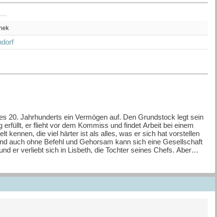
thek
dorf
es 20. Jahrhunderts ein Vermögen auf. Den Grundstock legt sein
 erfüllt, er flieht vor dem Kommiss und findet Arbeit bei einem
 kennen, die viel härter ist als alles, was er sich hat vorstellen
, und auch ohne Befehl und Gehorsam kann sich eine Gesellschaft
d er verliebt sich in Lisbeth, die Tochter seines Chefs. Aber
wete Mutter allein. Im März 1945 flüchtet Clara, Gustavs Tochter
er die Ostsee. Zunächst in einer Dachkammer in einem
t sagt: Handwerk hat goldenen Boden. Mit nichts als ihrer Hände
nken, erwerben Häuser und feiern Hochzeit - und doch ist zu
 des Schweigens, das, wovon man nicht spricht: die SS-
rei Generationen von Friseuren ihr Geld damit, Menschen schöner
en Spiegel und erblicken - auch uns selber. Denn so wie ihnen
hlstand auf, verloren ihn wieder und fingen von vorne an - trotz