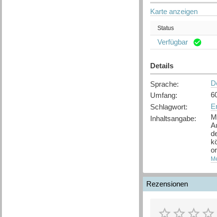
Karte anzeigen
Status
Verfügbar
Details
D
Sprache
:
6
Umfang
:
Er
Schlagwort
:
M
Inhaltsangabe
:
Au
de
k
or
da
Me
u
th
Ar
Rezensionen
s
V
z
er