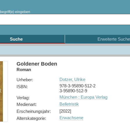
begriff(e) eingeben
Suche
Erweiterte Suche
Goldener Boden
Roman
Dotzer, Ulrike
Urheber
:
978-3-95890-512-2
ISBN
:
3-95890-512-9
München : Europa Verlag
Verlag
:
Belletristik
Medienart
:
[2022]
Erscheinungsjahr
:
Erwachsene
Alterskategorie
: