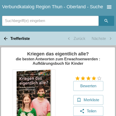
Verbundkatalog Region Thun - Oberland - Suche
Suchbegriff(e) eingeben
Trefferliste
Zurück
Nächste
Kriegen das eigentlich alle?
die besten Antworten zum Erwachsenwerden :
Aufklärungsbuch für Kinder
Bewerten
Merkliste
Teilen