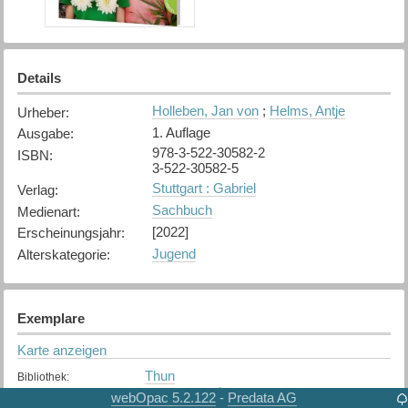
Details
Holleben, Jan von
;
Helms, Antje
Urheber
:
1. Auflage
Ausgabe
:
978-3-522-30582-2
ISBN
:
3-522-30582-5
Stuttgart : Gabriel
Verlag
:
Sachbuch
Medienart
:
[2022]
Erscheinungsjahr
:
Jugend
Alterskategorie
:
Exemplare
Karte anzeigen
Thun
Bibliothek
:
Verfügbar
Exemplarstatus
:
webOpac 5.2.122
Predata AG
-