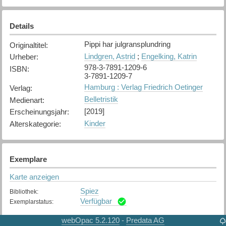
Details
Pippi har julgransplundring
Originaltitel
:
Lindgren, Astrid
;
Engelking, Katrin
Urheber
:
978-3-7891-1209-6
ISBN
:
3-7891-1209-7
Hamburg : Verlag Friedrich Oetinger
Verlag
:
Belletristik
Medienart
:
[2019]
Erscheinungsjahr
:
Kinder
Alterskategorie
:
Exemplare
Karte anzeigen
Spiez
Bibliothek
:
Verfügbar
Exemplarstatus
:
webOpac 5.2.120
Predata AG
-
Thun
Bibliothek
: