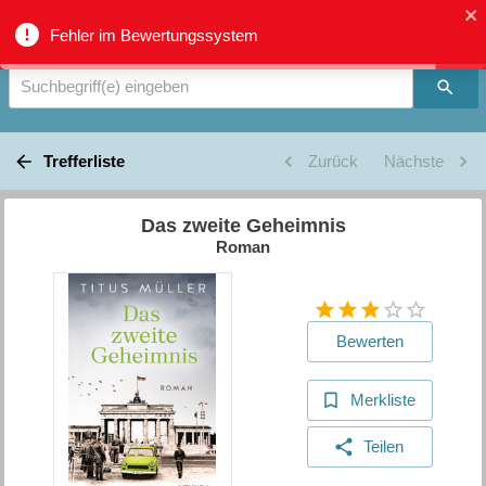
Verbundkatalog Region Thun - Oberland - Suche
Fehler im Bewertungssystem
Suchbegriff(e) eingeben
Trefferliste
Zurück
Nächste
Das zweite Geheimnis
Roman
Bewerten
Merkliste
Teilen