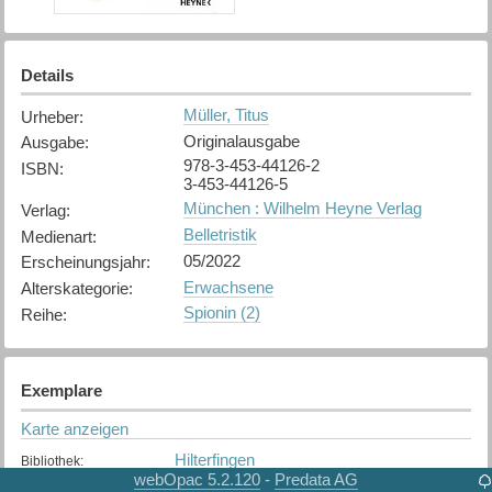
Details
Müller, Titus
Urheber
:
Originalausgabe
Ausgabe
:
978-3-453-44126-2
ISBN
:
3-453-44126-5
München : Wilhelm Heyne Verlag
Verlag
:
Belletristik
Medienart
:
05/2022
Erscheinungsjahr
:
Erwachsene
Alterskategorie
:
Spionin (2)
Reihe
:
Exemplare
Karte anzeigen
Hilterfingen
Bibliothek
:
webOpac 5.2.120
Predata AG
-
Nicht verfügbar
Exemplarstatus
: