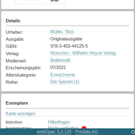
Details
Müller, Titus
Urheber
:
Originalausgabe
Ausgabe
:
978-3-453-44125-5
ISBN
:
München : Wilhelm Heyne Verlag
Verlag
:
Belletristik
Medienart
:
07/2021
Erscheinungsjahr
:
Erwachsene
Alterskategorie
:
Die Spionin (1)
Reihe
:
Exemplare
Karte anzeigen
Hilterfingen
Bibliothek
:
Nicht verfügbar
Exemplarstatus
:
webOpac 5.2.120
Predata AG
-