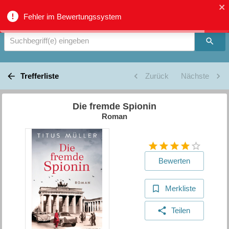
Verbundkatalog Region Thun - Oberland - Suche
Fehler im Bewertungssystem
Suchbegriff(e) eingeben
Trefferliste
Zurück
Nächste
Die fremde Spionin
Roman
Bewerten
Merkliste
Teilen