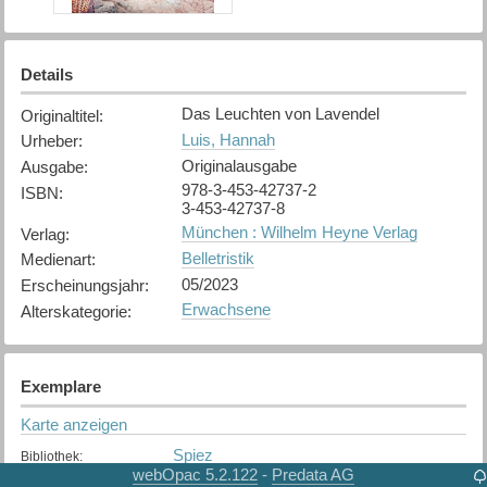
Details
Das Leuchten von Lavendel
Originaltitel
:
Luis, Hannah
Urheber
:
Originalausgabe
Ausgabe
:
978-3-453-42737-2
ISBN
:
3-453-42737-8
München : Wilhelm Heyne Verlag
Verlag
:
Belletristik
Medienart
:
05/2023
Erscheinungsjahr
:
Erwachsene
Alterskategorie
:
Exemplare
Karte anzeigen
Spiez
Bibliothek
:
webOpac 5.2.122
Predata AG
-
Nicht verfügbar
Exemplarstatus
: