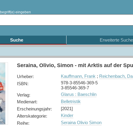
begriff(e) eingeben
Suche
Erweiterte Suche
Seraina, Olivio, Simon - mit Arktis auf der Spu
Kauffmann, Frank
;
Reichenbach, Dan
Urheber
:
978-3-85546-369-5
ISBN
:
3-85546-369-7
Glarus : Baeschlin
Verlag
:
Belletristik
Medienart
:
[2021]
Erscheinungsjahr
:
Kinder
Alterskategorie
:
Seraina Olivio Simon
Reihe
: