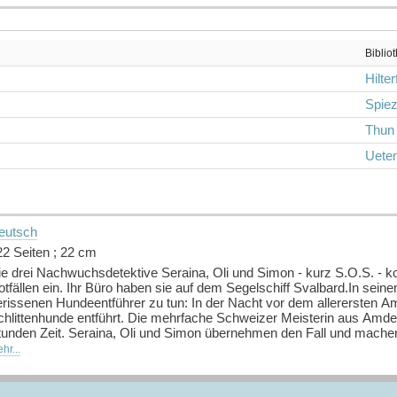
Biblio
Hilte
Spie
Thun
Ueten
eutsch
22 Seiten ; 22 cm
ie drei Nachwuchsdetektive Seraina, Oli und Simon - kurz S.O.S. -
tfällen ein. Ihr Büro haben sie auf dem Segelschiff Svalbard.In sei
erissenen Hundeentführer zu tun: In der Nacht vor dem allerersten
chlittenhunde entführt. Die mehrfache Schweizer Meisterin aus Amden
tunden Zeit. Seraina, Oli und Simon übernehmen den Fall und mache
rschneiten Amden. Ein Wettlauf gegen die Zeit beginnt.
hr...