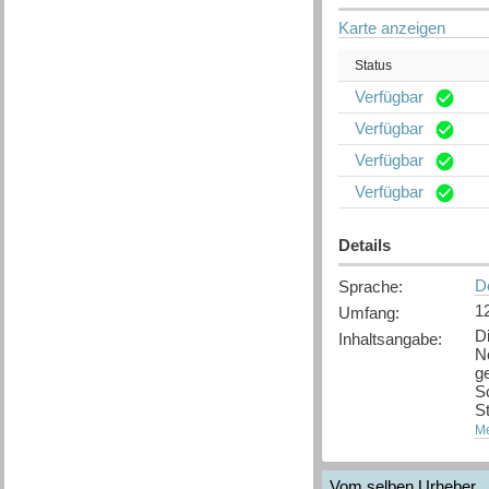
Karte anzeigen
Status
Verfügbar
Verfügbar
Verfügbar
Verfügbar
Details
D
Sprache
:
1
Umfang
:
D
Inhaltsangabe
:
No
g
S
S
ve
Me
Vom selben Urheber