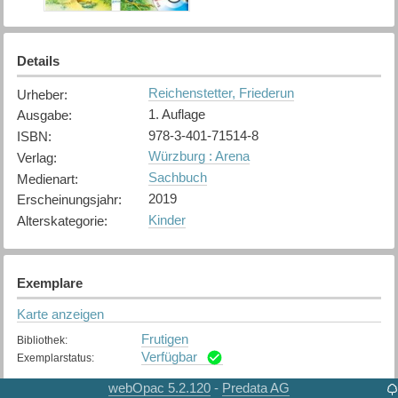
Details
Reichenstetter, Friederun
Urheber
:
1. Auflage
Ausgabe
:
978-3-401-71514-8
ISBN
:
Würzburg : Arena
Verlag
:
Sachbuch
Medienart
:
2019
Erscheinungsjahr
:
Kinder
Alterskategorie
:
Exemplare
Karte anzeigen
Frutigen
Bibliothek
:
Verfügbar
Exemplarstatus
:
webOpac 5.2.120
Predata AG
-
Spiez
Bibliothek
: