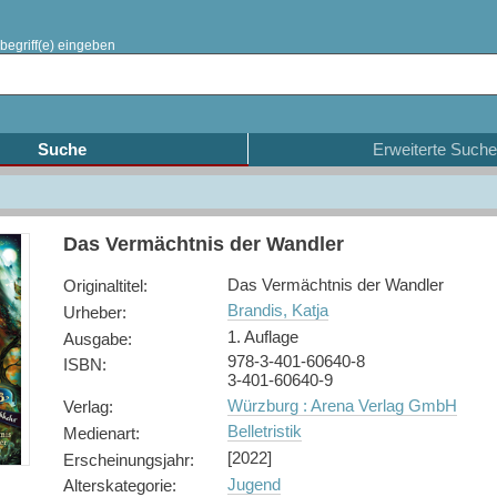
begriff(e) eingeben
Suche
Erweiterte Suche
Das Vermächtnis der Wandler
Das Vermächtnis der Wandler
Originaltitel
:
Brandis, Katja
Urheber
:
1. Auflage
Ausgabe
:
978-3-401-60640-8
ISBN
:
3-401-60640-9
Würzburg : Arena Verlag GmbH
Verlag
:
Belletristik
Medienart
:
[2022]
Erscheinungsjahr
:
Jugend
Alterskategorie
: