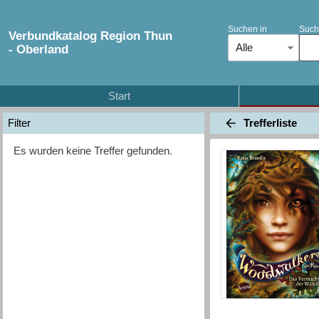
Suchen in
Such
Verbundkatalog Region Thun
Alle
- Oberland
Start
Trefferliste
Filter
Es wurden keine Treffer gefunden.