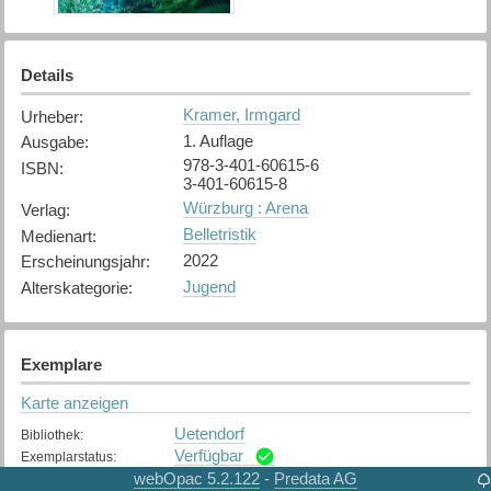
Details
Kramer, Irmgard
Urheber
:
1. Auflage
Ausgabe
:
978-3-401-60615-6
ISBN
:
3-401-60615-8
Würzburg : Arena
Verlag
:
Belletristik
Medienart
:
2022
Erscheinungsjahr
:
Jugend
Alterskategorie
:
Exemplare
Karte anzeigen
Uetendorf
Bibliothek
:
Verfügbar
Exemplarstatus
:
webOpac 5.2.122
Predata AG
-