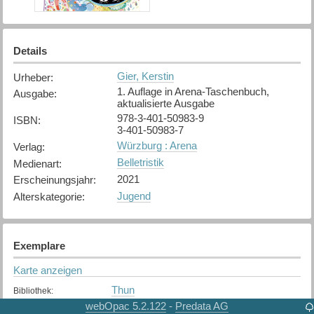
Details
Gier, Kerstin
Urheber
:
1. Auflage in Arena-Taschenbuch,
Ausgabe
:
aktualisierte Ausgabe
978-3-401-50983-9
ISBN
:
3-401-50983-7
Würzburg : Arena
Verlag
:
Belletristik
Medienart
:
2021
Erscheinungsjahr
:
Jugend
Alterskategorie
:
Exemplare
Karte anzeigen
Thun
Bibliothek
:
Verfügbar
Exemplarstatus
:
webOpac 5.2.122
Predata AG
-