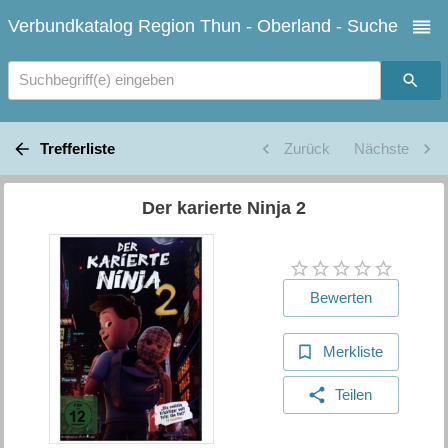
Verbundkatalog Region Thun - Oberland - Suche
Suchbegriff(e) eingeben
Trefferliste
Zurück
Nächste
Der karierte Ninja 2
Bewerten
Merkliste
Teilen