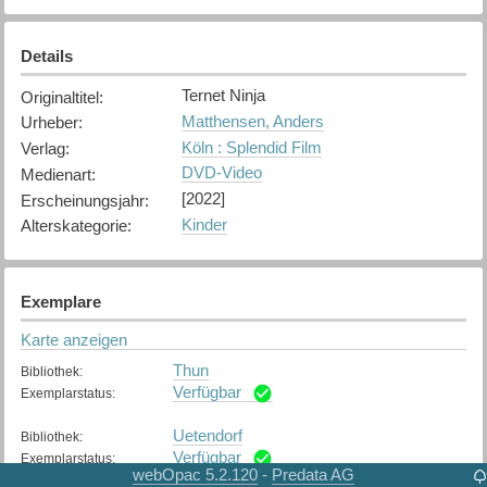
Details
Ternet Ninja
Originaltitel
:
Matthensen, Anders
Urheber
:
Köln : Splendid Film
Verlag
:
DVD-Video
Medienart
:
[2022]
Erscheinungsjahr
:
Kinder
Alterskategorie
:
Exemplare
Karte anzeigen
Thun
Bibliothek
:
Verfügbar
Exemplarstatus
:
Uetendorf
Bibliothek
:
Verfügbar
Exemplarstatus
:
webOpac 5.2.120
Predata AG
-