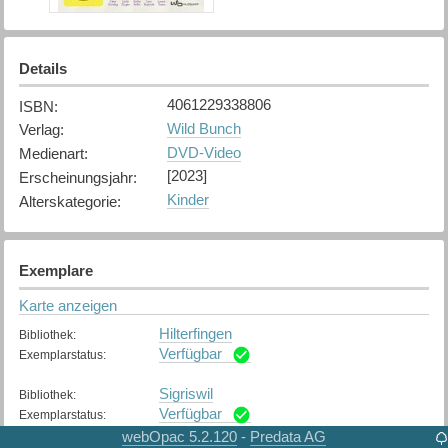
Details
4061229338806
ISBN
:
Wild Bunch
Verlag
:
DVD-Video
Medienart
:
[2023]
Erscheinungsjahr
:
Kinder
Alterskategorie
:
Exemplare
Karte anzeigen
Hilterfingen
Bibliothek
:
Verfügbar
Exemplarstatus
:
Sigriswil
Bibliothek
:
Verfügbar
Exemplarstatus
:
webOpac 5.2.120
Predata AG
-