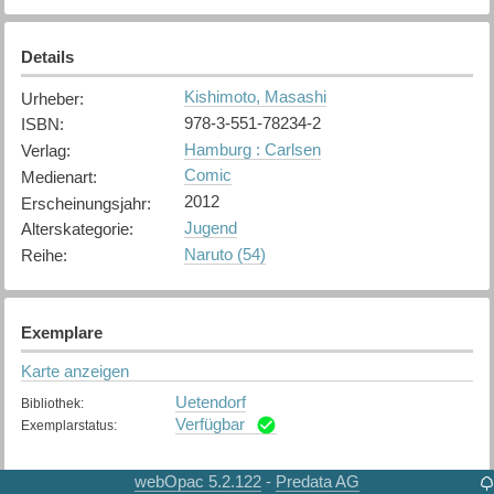
Details
Kishimoto, Masashi
Urheber
:
978-3-551-78234-2
ISBN
:
Hamburg : Carlsen
Verlag
:
Comic
Medienart
:
2012
Erscheinungsjahr
:
Jugend
Alterskategorie
:
Naruto (54)
Reihe
:
Exemplare
Karte anzeigen
Uetendorf
Bibliothek
:
Verfügbar
Exemplarstatus
:
webOpac 5.2.122
Predata AG
-